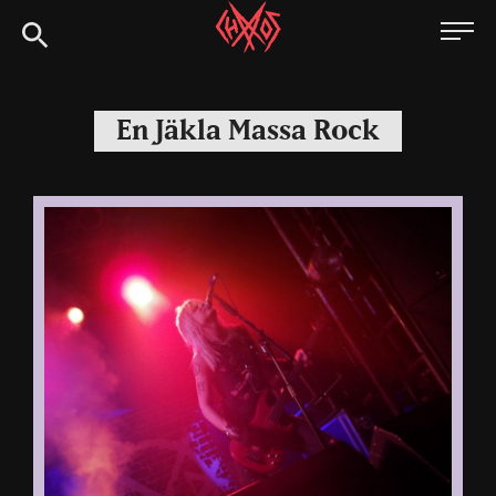
Skip
Chaoszine
to
content
Metal,
Hardcore,
En Jäkla Massa Rock
Indie,
Rock